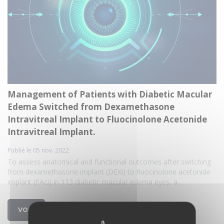
Management of Patients with Diabetic Macular
Edema Switched from Dexamethasone
Intravitreal Implant to Fluocinolone Acetonide
Intravitreal Implant.
Publié le 05 nov. 2022
To assess anatomical and functional outcomes after switching
from dexamethasone implant (DEXi) to fluocinolone acetonide
implant (FAci) in 113 diabetic macular edema eyes, a...
VOIR