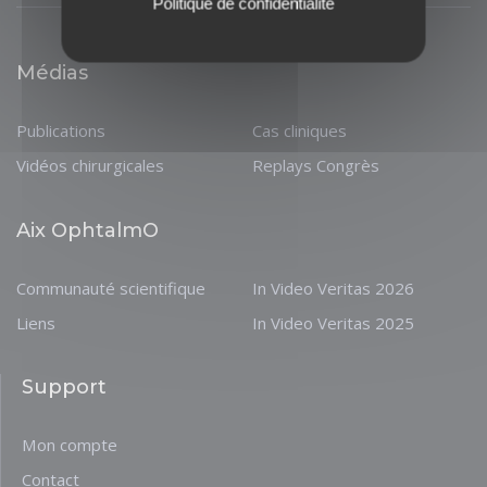
Politique de confidentialité
Médias
Publications
Cas cliniques
Vidéos chirurgicales
Replays Congrès
Aix OphtalmO
Communauté scientifique
In Video Veritas 2026
Liens
In Video Veritas 2025
Support
Mon compte
Contact