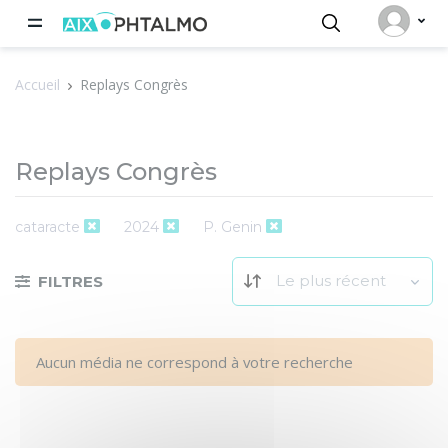
Panneau de gestion des cookies
Accueil
Replays Congrès
Replays Congrès
cataracte
2024
P. Genin
Le plus récent
FILTRES
Aucun média ne correspond à votre recherche