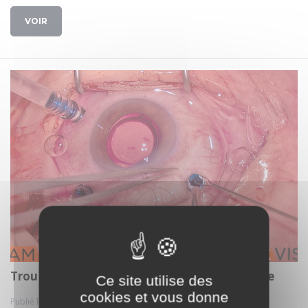
VOIR
Trou maculaire patch membrane amniotique
Ce site utilise des
cookies et vous donne
Publié le 02 mars. 2025