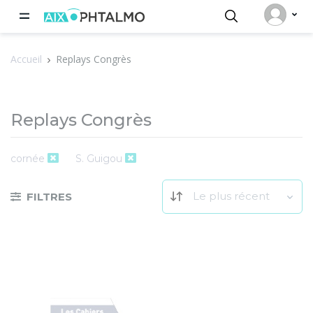
Panneau de gestion des cookies
Accueil
Replays Congrès
Replays Congrès
cornée
S. Guigou
Le plus récent
FILTRES