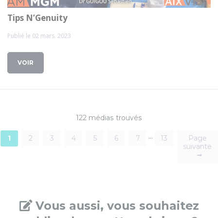
Tips N’Genuity
Publié le 02 mars. 2023
VOIR
122 médias trouvés
...
1
2
3
4
5
6
7
13
Page
suivante
Vous aussi, vous souhaitez