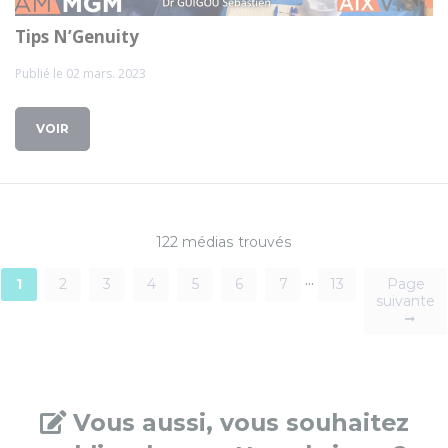
Tips N’Genuity
Publié le 02 mars. 2023
VOIR
122 médias trouvés
...
1
2
3
4
5
6
7
13
Page
suivante
Vous aussi, vous souhaitez