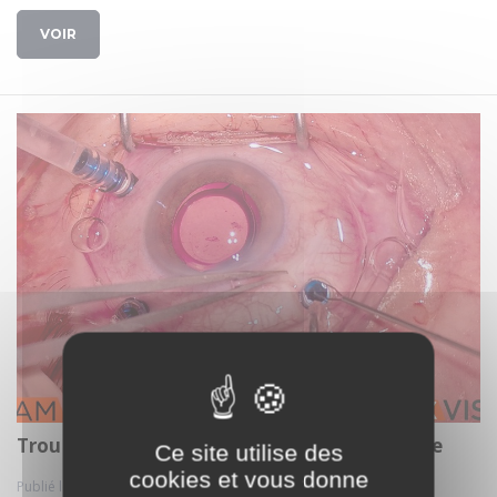
VOIR
Trou maculaire patch membrane amniotique
Ce site utilise des
cookies et vous donne
Publié le 02 mars. 2025