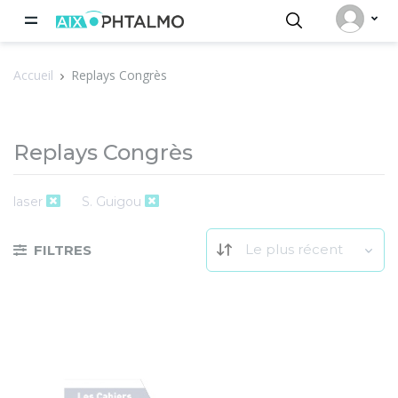
Panneau de gestion des cookies
Accueil
Replays Congrès
Replays Congrès
laser
S. Guigou
Le plus récent
FILTRES