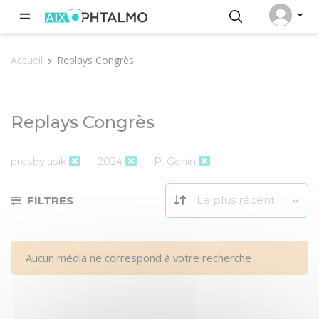
Panneau de gestion des cookies
Accueil
Replays Congrès
Replays Congrès
presbylasik
2024
P. Genin
Le plus récent
FILTRES
Aucun média ne correspond à votre recherche