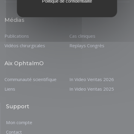
Politique de confidentialité
Médias
Publications
Cas cliniques
Vidéos chirurgicales
Replays Congrès
Aix OphtalmO
Communauté scientifique
In Video Veritas 2026
Liens
In Video Veritas 2025
Support
Mon compte
Contact