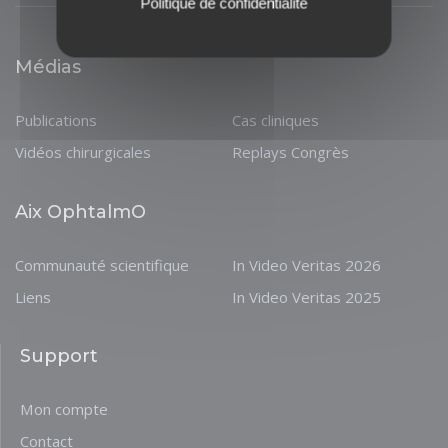
Politique de confidentialité
Médias
Publications
Cas cliniques
Vidéos chirurgicales
Replays Congrès
Aix OphtalmO
Communauté scientifique
In Video Veritas 2026
Liens
In Video Veritas 2025
Support
Mon compte
Contact