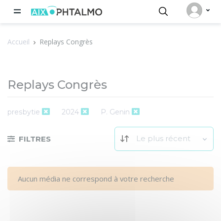
Panneau de gestion des cookies
Accueil
Replays Congrès
Replays Congrès
presbytie
2024
P. Genin
Le plus récent
FILTRES
Aucun média ne correspond à votre recherche