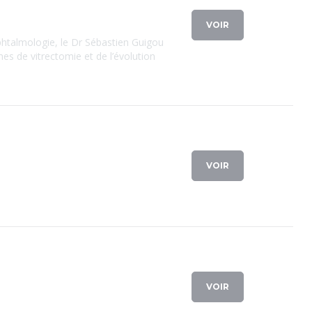
VOIR
phtalmologie, le Dr Sébastien Guigou
s de vitrectomie et de l’évolution
VOIR
VOIR