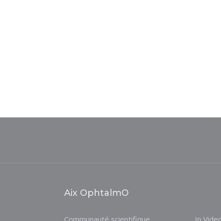
Aix OphtalmO
Communauté scientifique
In Vide