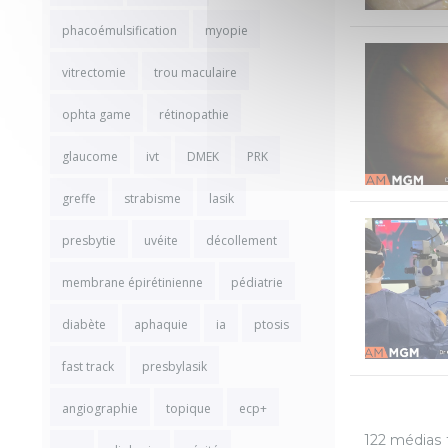
phacoémulsification
myopie
vitrectomie
trou maculaire
ophta game
rétinopathie
glaucome
ivt
DMEK
PRK
greffe
strabisme
lasik
presbytie
uvéite
décollement
membrane épirétinienne
pédiatrie
diabète
aphaquie
ia
ptosis
fast track
presbylasik
angiographie
topique
ecp+
122 médias 