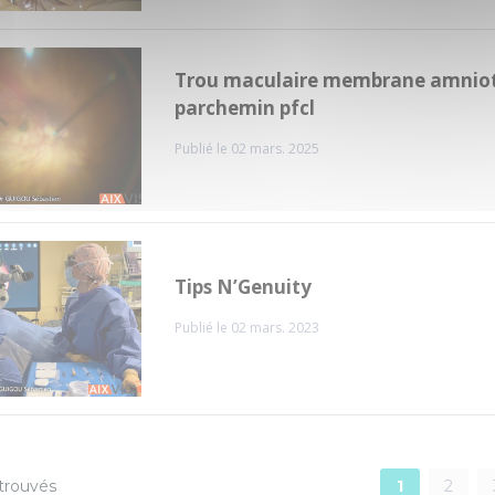
Trou maculaire membrane amniot
parchemin pfcl
Publié le 02 mars. 2025
Tips N’Genuity
Publié le 02 mars. 2023
1
2
trouvés