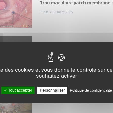
Trou maculaire patch membrane 
Publié le 02 mars. 2025
Trou maculaire myope ablation d’u
Publié le 02 mars. 2015
ise des cookies et vous donne le contrôle sur 
souhaitez activer
Trou maculaire membrane amnio
Tout accepter
Personnaliser
Politique de confidentialité
Publié le 02 mars. 2018