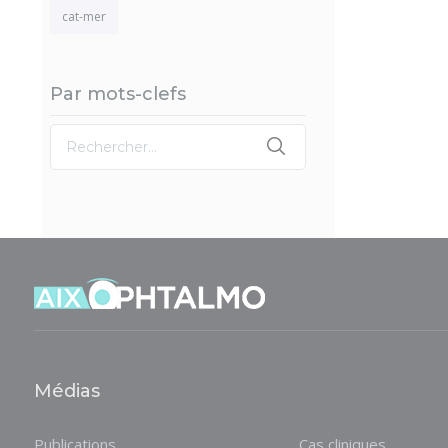
cat-mer
Par mots-clefs
Médias
Publications
Cas cliniques