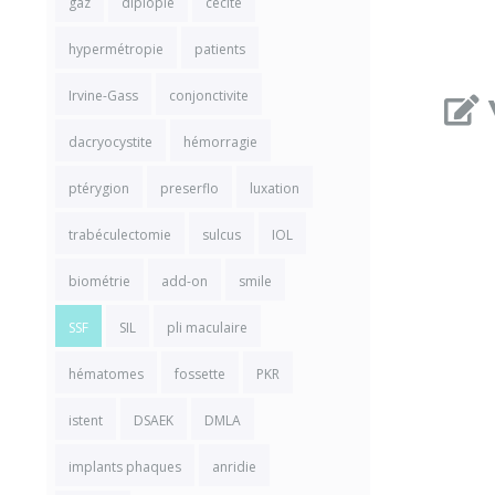
gaz
diplopie
cécité
hypermétropie
patients
Irvine-Gass
conjonctivite
dacryocystite
hémorragie
ptérygion
preserflo
luxation
trabéculectomie
sulcus
IOL
biométrie
add-on
smile
SSF
SIL
pli maculaire
hématomes
fossette
PKR
istent
DSAEK
DMLA
implants phaques
anridie