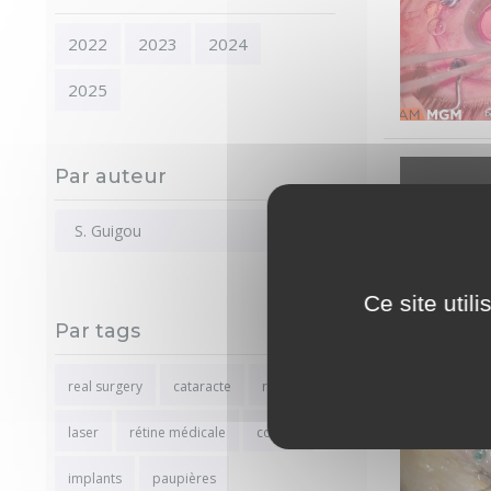
2022
2023
2024
2025
Par auteur
S. Guigou
Ce site util
Par tags
real surgery
cataracte
rétine
laser
rétine médicale
cornée
implants
paupières