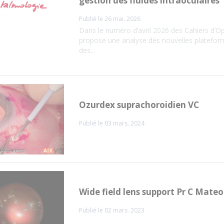
gestion des fluides intraoculaires
Publié le 26 mai. 2026
Dans le numéro d’avril 2026 des Cahiers d’O
propose une analyse des nouvelles plateforme
des...
Ozurdex suprachoroidien VC
Publié le 03 mars. 2024
Wide field lens support Pr C Mateo
Publié le 02 mars. 2023