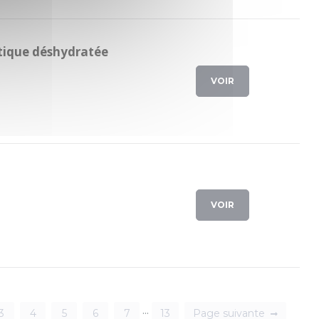
ique déshydratée
VOIR
VOIR
...
3
4
5
6
7
13
Page suivante