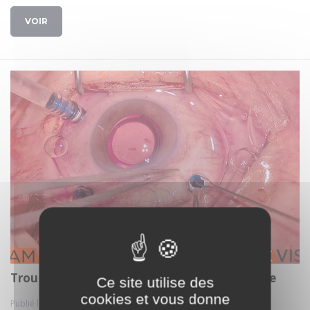
VOIR
Trou maculaire patch membrane amniotique
Ce site utilise des
cookies et vous donne
Publié le 02 mars. 2025