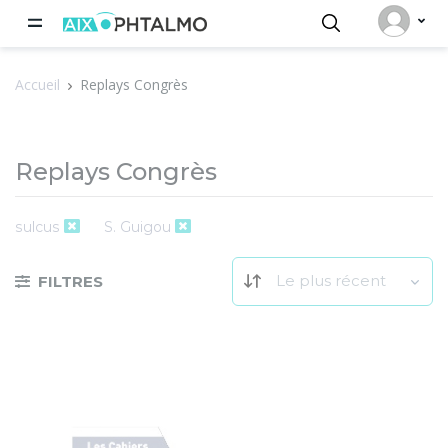
Panneau de gestion des cookies
Accueil
Replays Congrès
Replays Congrès
sulcus
S. Guigou
Le plus récent
FILTRES