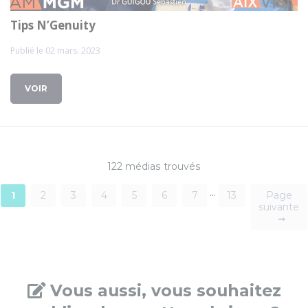
Tips N’Genuity
Publié le 02 mars. 2023
VOIR
122 médias trouvés
...
1
2
3
4
5
6
7
13
Page
suivante
Vous aussi, vous souhaitez