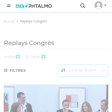
Panneau de gestion des cookies
Accueil
Replays Congrès
Replays Congrès
uvéite
P. Genin
Le plus récent
FILTRES