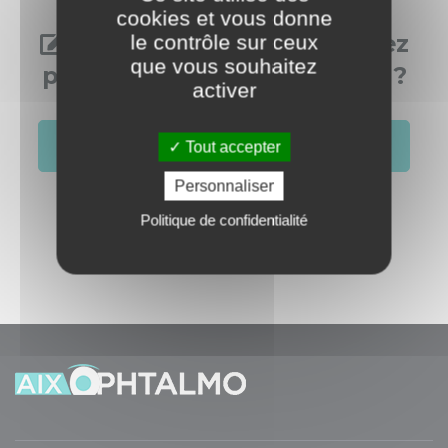
cookies et vous donne
Vous aussi, vous souhaitez
le contrôle sur ceux
que vous souhaitez
publier dans cette rubrique ?
activer
S'identifier
Créer un compte
Tout accepter
Personnaliser
Politique de confidentialité