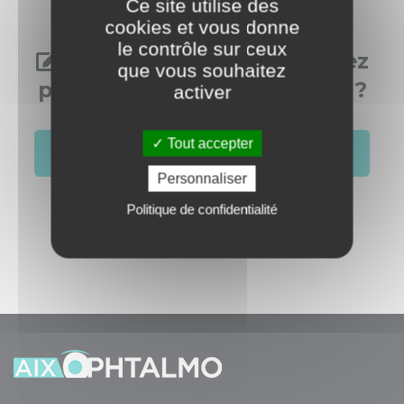
Ce site utilise des
cookies et vous donne
le contrôle sur ceux
Vous aussi, vous souhaitez
que vous souhaitez
publier dans cette rubrique ?
activer
Tout accepter
S'identifier
Créer un compte
Personnaliser
Politique de confidentialité