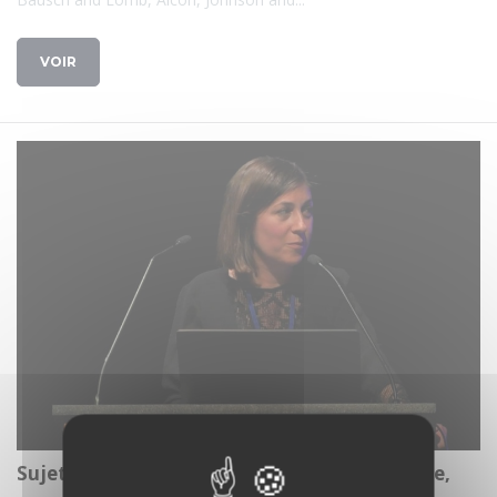
VOIR
Sujets qui derangent - Ophtalmo-responsable,