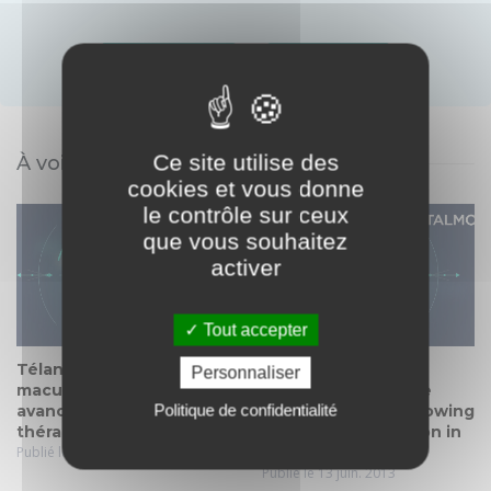
ou
Créer un compte
Identifiez-vous
Ce site utilise des
À voir également
cookies et vous donne
le contrôle sur ceux
que vous souhaitez
activer
Tout accepter
Télangiectasies
Ozurdex in the
Personnaliser
maculaires, diagnostic et
management of the
Politique de confidentialité
avanceés
macular edema following
thérapeutiques
retinal vein occlusion in
Publié le 01 juin. 2021
clinical practice.
Publié le 13 juin. 2013