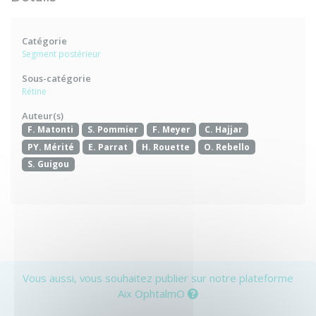
Catégorie
Segment postérieur
Sous-catégorie
Rétine
Auteur(s)
F. Matonti
S. Pommier
F. Meyer
C. Hajjar
PY. Mérité
E. Parrat
H. Rouette
O. Rebello
S. Guigou
Vous aussi, vous souhaitez publier sur notre plateforme
Aix OphtalmO