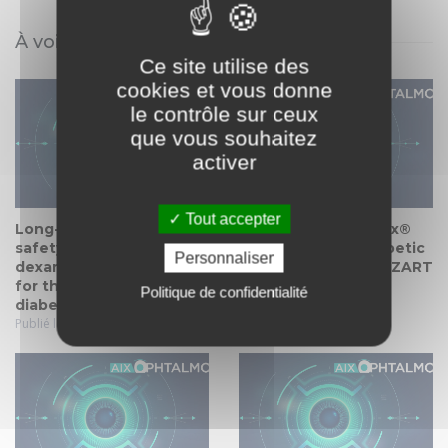
À voir également
Ce site utilise des
cookies et vous donne
le contrôle sur ceux
que vous souhaitez
activer
Tout accepter
Long-term efficacy and
Multicenter Ozurdex®
safety of intravitreal
assessment for diabetic
Personnaliser
dexamethasone implant
macular edema: MOZART
for the treatment of
study
Politique de confidentialité
diabetic macular edema.
Publié le 09 mai. 2014
Publié le 12 avr. 2016