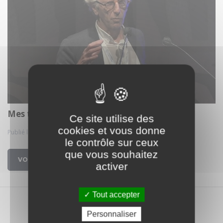
Mes trucs et astuces pour la phaco
Ce site utilise des
cookies et vous donne
Publié le 21 mai. 2022
le contrôle sur ceux
que vous souhaitez
VOIR
activer
Tout accepter
Personnaliser
2 médias trouvés