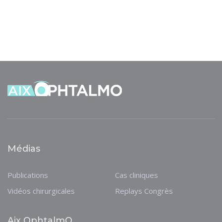
Médias
Publications
Cas cliniques
Vidéos chirurgicales
Replays Congrès
Aix OphtalmO