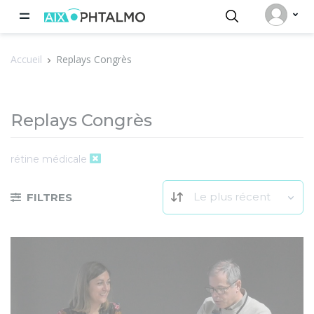
Panneau de gestion des cookies
Accueil
Replays Congrès
Replays Congrès
rétine médicale
Le plus récent
FILTRES