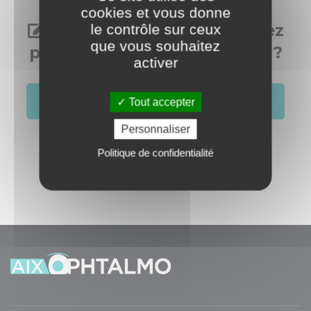
cookies et vous donne
Vous aussi, vous souhaitez
le contrôle sur ceux
que vous souhaitez
publier dans cette rubrique ?
activer
S'identifier
Créer un compte
Tout accepter
Personnaliser
Politique de confidentialité