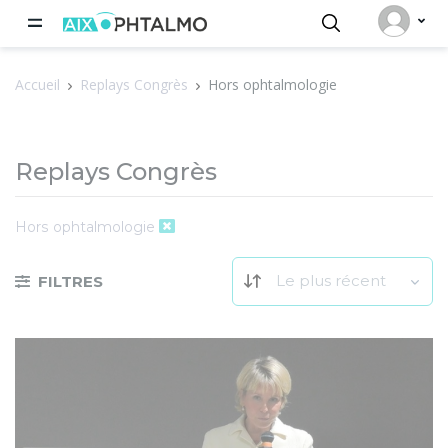
Panneau de gestion des cookies
Accueil
Replays Congrès
Hors ophtalmologie
Replays Congrès
Hors ophtalmologie
Le plus récent
FILTRES