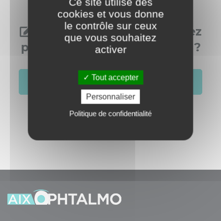
Ce site utilise des
cookies et vous donne
le contrôle sur ceux
Vous aussi, vous souhaitez
que vous souhaitez
publier dans cette rubrique ?
activer
Tout accepter
S'identifier
Créer un compte
Personnaliser
Politique de confidentialité