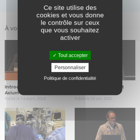
Ce site utilise des
cookies et vous donne
le contrôle sur ceux
À voir également
que vous souhaitez
activer
Tout accepter
Personnaliser
Politique de confidentialité
Introduction au Congrès
Si j’avais su - Implant
Axium 3D 2024
Kamra
Publié le 14 mars. 2024
Publié le 29 oct. 2025