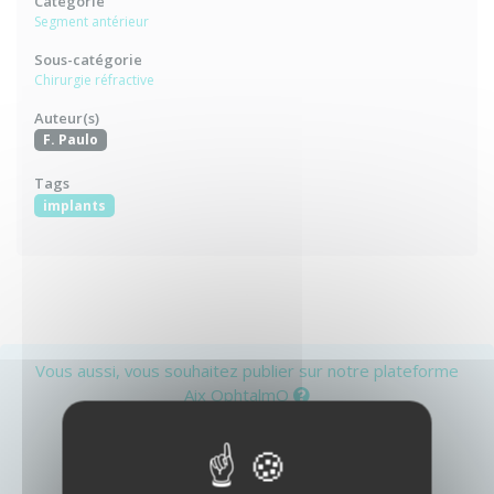
Catégorie
Segment antérieur
Sous-catégorie
Chirurgie réfractive
Auteur(s)
F. Paulo
Tags
implants
Vous aussi, vous souhaitez publier sur notre plateforme
Aix OphtalmO
ou
Créer un compte
Identifiez-vous