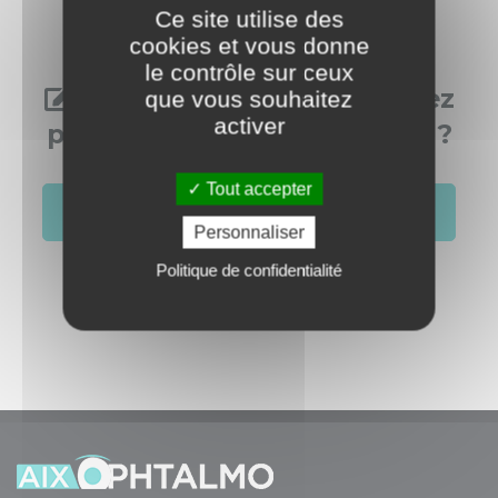
Ce site utilise des
cookies et vous donne
le contrôle sur ceux
Vous aussi, vous souhaitez
que vous souhaitez
activer
publier dans cette rubrique ?
Tout accepter
S'identifier
Créer un compte
Personnaliser
Politique de confidentialité