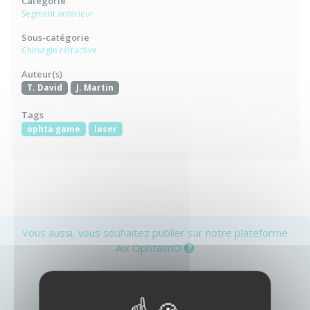
Catégorie
Segment antérieur
Sous-catégorie
Chirurgie réfractive
Auteur(s)
T. David
J. Martin
Tags
ophta game
laser
Vous aussi, vous souhaitez publier sur notre plateforme
Aix OphtalmO
ou
Créer un compte
Identifiez-vous