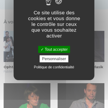
Ce site utilise des
cookies et vous donne
À voir également
le contrôle sur ceux
que vous souhaitez
activer
Tout accepter
Personnaliser
Ophta Game, presbytie
La presbytie: presbylasik
Politique de confidentialité
Publié le 11 août 2023
ou Prelex ?
Publié le 21 mai. 2022