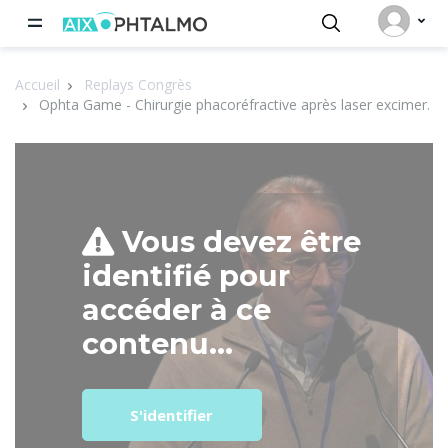
Panneau de gestion des cookies
Accueil
Replays Congrès
Ophta Game - Chirurgie phacoréfractive après laser excimer.
Vous devez être
identifié pour
accéder à ce
contenu...
S'identifier