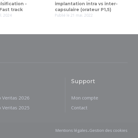
ification -
implantation intra vs inter-
Fast track
capsulaire (orateur P1,5)
il. 2024
Publié le 21 mai. 2022
Support
o Veritas 2026
Mon compte
o Veritas 2025
Contact
-
Mentions légales
Gestion des cookies