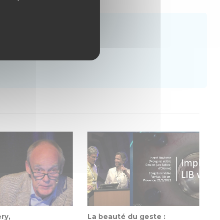
mO
ry,
La beauté du geste :