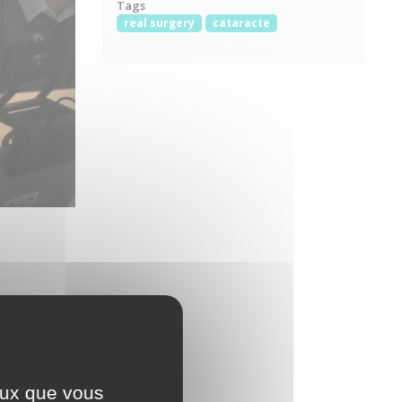
Tags
real surgery
cataracte
ceux que vous