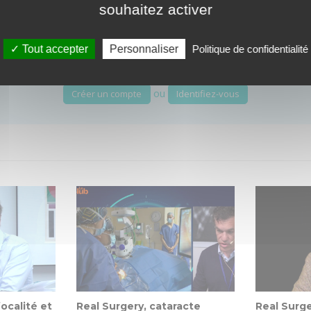
souhaitez activer
s aussi, vous souhaitez publier sur notre plateforme Aix Ophtal
Tout accepter
Personnaliser
Politique de confidentialité
ou
Créer un compte
Identifiez-vous
ocalité et
Real Surgery, cataracte
Real Surge