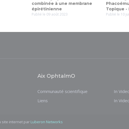
combinée à une membrane
Phacoémuls
épirétinienne
Topique - 
Publié le 09 août 2023
Publié le 10 ju
Aix OphtalmO
Communauté scientifique
In Vide
Liens
In Vide
 site internet par
Luberon Networks