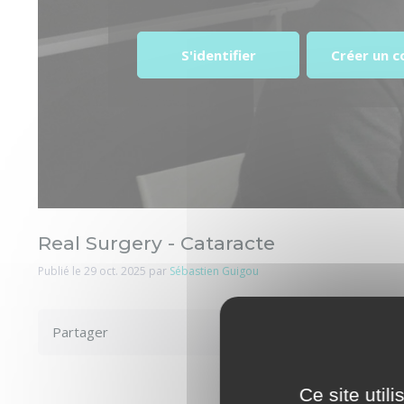
S'identifier
Créer un 
Real Surgery - Cataracte
Publié le 29 oct. 2025 par
Sébastien Guigou
Partager
Ce site util