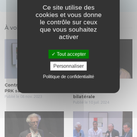
Ce site utilise des
cookies et vous donne
le contrôle sur ceux
À voir également
que vous souhaitez
activer
Tout accepter
Personnaliser
Politique de confidentialité
Controverse : quand la
Real Surgery, PRK
PRK sauve la PKR
transépithéliale
Publié le 08 nov. 2023
bilatérale
Publié le 10 juil. 2024