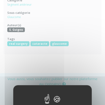
Catégorie
Segment antérieur
Sous-catégorie
Glaucome
Auteur(s)
S. Guigou
Tags
real surgery
cataracte
glaucome
Vous aussi, vous souhaitez publier sur notre plateforme
Aix OphtalmO
ou
Créer un compte
Identifiez-vous