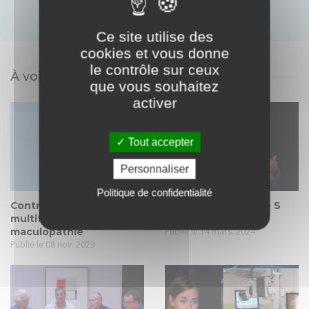
ou
Créer un compte
Identifiez-vous
Ce site utilise des
cookies et vous donne
le contrôle sur ceux
À voir également
que vous souhaitez
activer
Tout accepter
Personnaliser
Politique de confidentialité
Controverse,
Axium 3D, Cataracte S
multifocalité et
Guigou
maculopathie
Publié le 14 mars. 2024
Publié le 08 nov. 2023