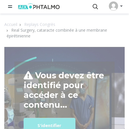
Panneau de gestion des cookies
Accueil
Replays Congrès
Real Surgery, cataracte combinée à une membrane
épirétinienne
Vous devez être
identifié pour
accéder à ce
contenu...
S'identifier