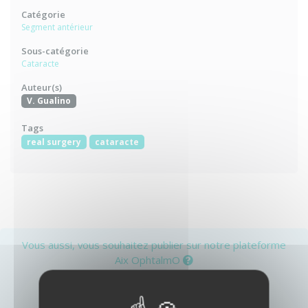
Catégorie
Segment antérieur
Sous-catégorie
Cataracte
Auteur(s)
V. Gualino
Tags
real surgery
cataracte
Vous aussi, vous souhaitez publier sur notre plateforme
Aix OphtalmO