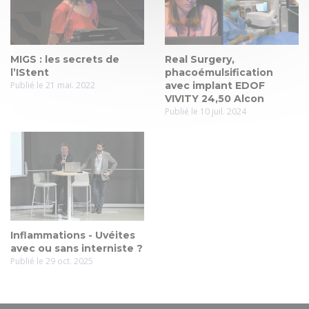
MIGS : les secrets de
Real Surgery,
l’IStent
phacoémulsification
Publié le 21 mai. 2022
avec implant EDOF
VIVITY 24,50 Alcon
Publié le 10 juil. 2024
Inflammations - Uvéites
avec ou sans interniste ?
Publié le 29 oct. 2025