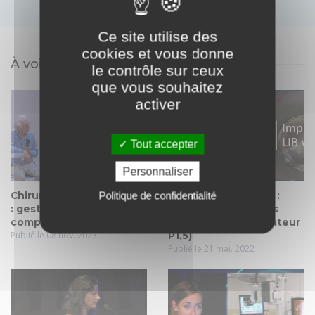
Ce site utilise des
cookies et vous donne
À voir également
le contrôle sur ceux
que vous souhaitez
activer
Tout accepter
Personnaliser
Chirurgie de la cataracte
La beauté du geste :
Politique de confidentialité
: gestion antérieure des
implantation intra vs
complications
inter-capsulaire (orateur
Publié le 08 nov. 2023
P1,5)
Publié le 21 mai. 2022