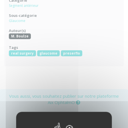
Catégorie
Segment antérieur
Sous-catégorie
Glaucome
Auteur(s)
M. Boulze
Tags
real surgery
glaucome
preserflo
Vous aussi, vous souhaitez publier sur notre plateforme
Aix OphtalmO
ou
Créer un compte
Identifiez-vous