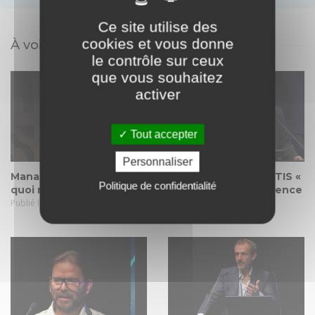
Ce site utilise des
cookies et vous donne
À voir également
le contrôle sur ceux
que vous souhaitez
activer
Tout accepter
Personnaliser
Manager de centre, c’est
SYMPOSIUM NOVARTIS «
Politique de confidentialité
quoi mon job ?
La santé et l’Intelligence
Publié le 21 mai. 2022
Artificielle »
Publié le 21 mai. 2022