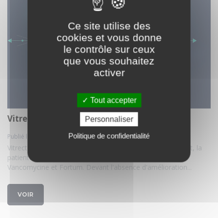
Ce site utilise des
cookies et vous donne
le contrôle sur ceux
que vous souhaitez
activer
Tout accepter
Vitrectomie pour endophtalmie
Personnaliser
Politique de confidentialité
Publié le 20 avr. 2023
Vitrectomie pour endophtalmie aiguë post IVT. Initialement, la
patiente a bénéficié d'injections intra-vitréennes de
Vancomycine et Fortum. Devant l'absence d'amélioration...
VOIR