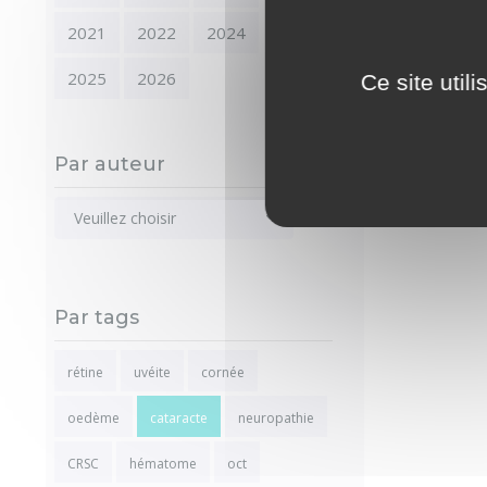
2021
2022
2024
2025
2026
Ce site util
Par auteur
Veuillez choisir
Par tags
rétine
uvéite
cornée
oedème
cataracte
neuropathie
CRSC
hématome
oct