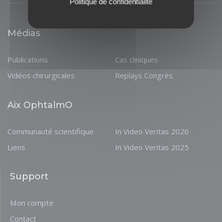
Politique de confidentialité
Médias
Publications
Cas cliniques
Vidéos chirurgicales
Replays Congrès
Aix OphtalmO
Communauté scientifique
In Video Veritas 2026
Liens
In Video Veritas 2025
Support
Mon compte
Contact