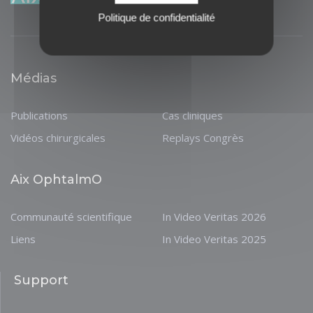
Politique de confidentialité
Médias
Publications
Cas cliniques
Vidéos chirurgicales
Replays Congrès
Aix OphtalmO
Communauté scientifique
In Video Veritas 2026
Liens
In Video Veritas 2025
Support