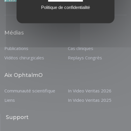
Politique de confidentialité
Médias
Publications
Cas cliniques
Vidéos chirurgicales
Replays Congrès
Aix OphtalmO
Communauté scientifique
In Video Veritas 2026
Liens
In Video Veritas 2025
Support